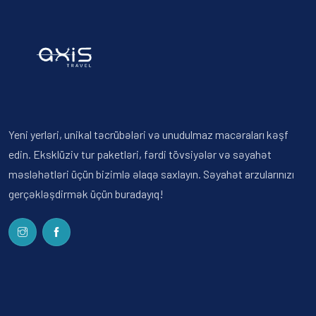
Yeni yerləri, unikal təcrübələri və unudulmaz macəraları kəşf
edin. Eksklüziv tur paketləri, fərdi tövsiyələr və səyahət
məsləhətləri üçün bizimlə əlaqə saxlayın. Səyahət arzularınızı
gerçəkləşdirmək üçün buradayıq!